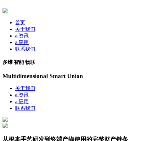
首页
关于我们
ai资讯
ai应用
联系我们
多维 智能 物联
Multidimensional Smart Union
关于我们
ai资讯
ai应用
联系我们
从根本手艺研发到终端产物使用的完整财产链条