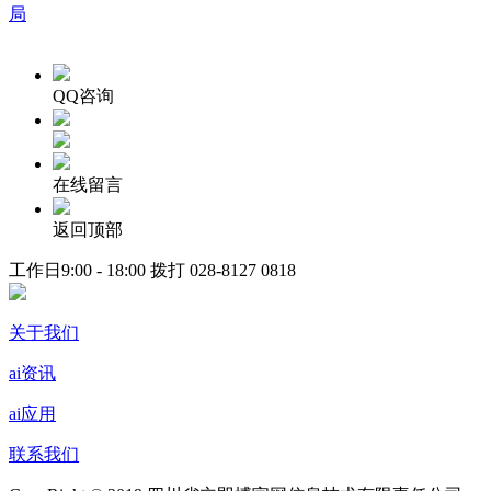
局
QQ咨询
在线留言
返回顶部
工作日9:00 - 18:00 拨打
028-8127 0818
关于我们
ai资讯
ai应用
联系我们