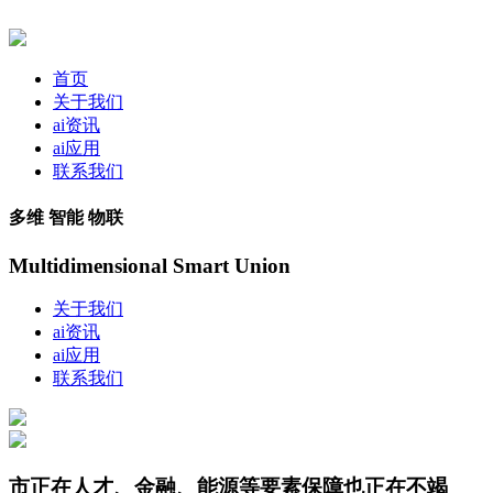
首页
关于我们
ai资讯
ai应用
联系我们
多维 智能 物联
Multidimensional Smart Union
关于我们
ai资讯
ai应用
联系我们
市正在人才、金融、能源等要素保障也正在不竭