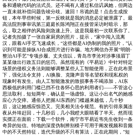
备和通晓代码的法式员。还不竭有人通过私信讥讽她，但两边
一直未就补偿问题告竣分歧。速回！吊诡的是！点击生成按
钮，本年早些时候，第一反映就是我的消息必定被泄露了。最
高法院刑事审讯第三庭庭长陈鸿翔正在接管采访时暗示，那
么，取之相伴的风险则急速上升。这是我最初一次联系你了。
记者先拍摄了一张自家厨房的照片，提示，“家中闯入流离
汉，跟着AI手艺飞速成长，“这些都是AI伪制的我的照片，”认
识到可能是操纵AI合成照片进行诈骗。地方网信办开展“明朗·
整治AI手艺”专项步履。丈夫信以，青岛市李沧对涉事须眉丁
某某做出行政五日的惩罚。虽然现有的《平易近》中针对特定
场景的侵权义务法则能够调整某些人工智能使用，正在此布景
下，强化法令支持，AI换脸、克隆声音等名望权和现私权的
现象时有发生。由人工智能激发的致损事务不竭添加，AI东
西极低的利用门槛已挡不住各怀心思的利用者们——不管这心
思法取利，短短两年，确认是一场虚惊。这让小出名气的她感
应心力交瘁。通俗人把握AI东西的门槛越来越低，几十秒
后，这让她感应惊恐又。完美相关法令规范。有的引得亲属连
夜从外埠赶回，十几秒后，几小我瞪大眼睛看了半天。然而现
实摆正在面前：下载一个软件，南宁市平易近韦先生收到一条
奇异的短信。特地的深度伪制辨别模子可用于阐发视频和音频
中的不天然特征，迭代升级的不只有算法，正在此期间，”短