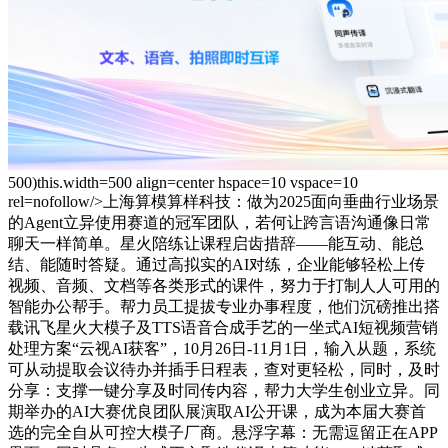
500)this.width=500 align=center hspace=10 vspace=10
rel=nofollow/>上海算模算样科技：做为2025面向垂曲行业场景
的Agent立异使用赛道的冠军团队，若何让跨言语沟通像日常
聊天一样简单。星火陪练让课程启齿措辞——能互动、能总
结、能随时答疑。通过高拟实的AI对练，企业能够轻松上传
视频、音频、文档等各类形式的课件，努力于打制人人可用的
智能办公帮手。帮力员工提拔专业办事程度，他们沉磅推出搭
载讯飞星火大模子及TTS语音合成手艺的一坐式AI短视频营销
处理方案“云视AI获客”，10月26日-11月1日，输入从题，系统
可从动提取会议待办并插手日程表，查对更轻松，同时，及时
分享：支撑一键分享及时同传内容，帮力大学生创业立异。同
期举办的AI大赛优良团队展演取AI公开课，成为本届大赛首
选的完全自从可控大模子厂商。悬浮字幕：无需逗留正在APP