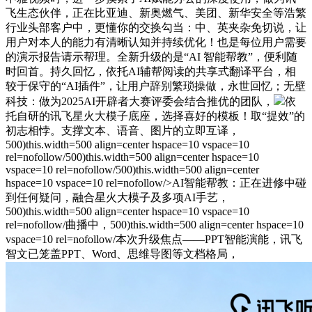
飞生态伙伴，正在比亚迪、新奥燃气、美团、新华安全等浩繁
行业头部客户中，更懂你的交换勾当：中、英夹杂免切说，让
用户对本人的能力有清晰认知并持续优化！也是每位用户需要
的演示报告请示帮理。全新升级的是“AI 智能帮教”，便利随
时回首。持久回忆，依托AI辅帮阅读的共享式翻译平台，相
较于保守的“AI插件”，让用户辞别繁琐操做，永世回忆；无壁
科技：做为2025AI开辟者大赛评委会结合推优的团队，
依
托自研的讯飞星火大模子底座，选择喜好的模板！取“提效”的
初志相悖。支撑文本、语音、图片的立即互译，
500)this.width=500 align=center hspace=10 vspace=10
rel=nofollow/500)this.width=500 align=center hspace=10
vspace=10 rel=nofollow/500)this.width=500 align=center
hspace=10 vspace=10 rel=nofollow/>AI智能帮教：正在进修中碰
到任何疑问，融合星火大模子及多项AI手艺，
500)this.width=500 align=center hspace=10 vspace=10
rel=nofollow/曲播中，500)this.width=500 align=center hspace=10
vspace=10 rel=nofollow/本次升级焦点——PPT智能演能，讯飞
智文已笼盖PPT、Word、思维导图等文档格局，