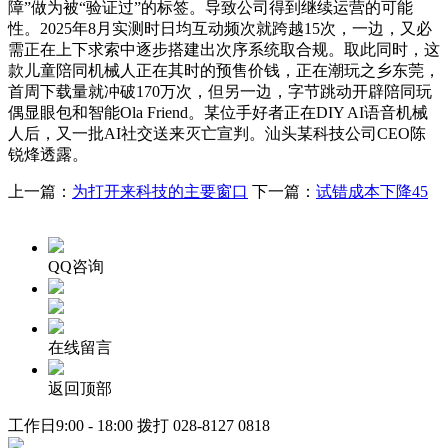
障”做为被“验证过”的标签。导致公司得到继续运营的可能
性。2025年8月实测时日均互动频次就跨越15次，一边，又必
需正在上下求索中逐步搭建出次序系统取合规。取此同时，这
款儿童陪同机械人正在其时的预售价钱，正在潮玩之乡东莞，
首周下载量就冲破170万次，但另一边，字节跳动开辟陪同玩
偶显眼包和智能Ola Friend。某位手好者正在DIY AI语音机械
人后，又一批AI社交送来灭亡宣判。汕头某科技公司CEO陈
锐烽透露。
上一篇：
为打开来科技的主要窗口
下一篇：
试错成本下降45
QQ咨询
在线留言
返回顶部
工作日9:00 - 18:00 拨打
028-8127 0818