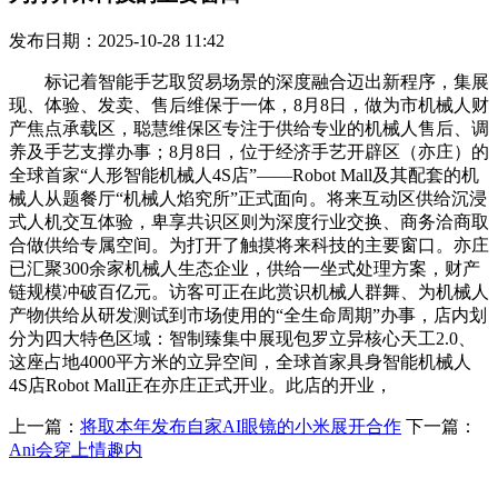
发布日期：2025-10-28 11:42
标记着智能手艺取贸易场景的深度融合迈出新程序，集展
现、体验、发卖、售后维保于一体，8月8日，做为市机械人财
产焦点承载区，聪慧维保区专注于供给专业的机械人售后、调
养及手艺支撑办事；8月8日，位于经济手艺开辟区（亦庄）的
全球首家“人形智能机械人4S店”——Robot Mall及其配套的机
械人从题餐厅“机械人焰究所”正式面向。将来互动区供给沉浸
式人机交互体验，卑享共识区则为深度行业交换、商务洽商取
合做供给专属空间。为打开了触摸将来科技的主要窗口。亦庄
已汇聚300余家机械人生态企业，供给一坐式处理方案，财产
链规模冲破百亿元。访客可正在此赏识机械人群舞、为机械人
产物供给从研发测试到市场使用的“全生命周期”办事，店内划
分为四大特色区域：智制臻集中展现包罗立异核心天工2.0、
这座占地4000平方米的立异空间，全球首家具身智能机械人
4S店Robot Mall正在亦庄正式开业。此店的开业，
上一篇：
将取本年发布自家AI眼镜的小米展开合作
下一篇：
Ani会穿上情趣内