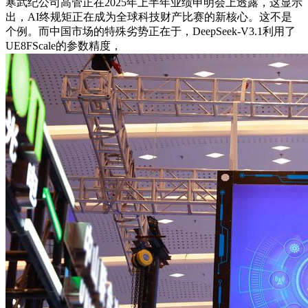
寒武纪公司高管正在2025年上半年业绩申明会上透露，这显示
出，AI终规矩正在成为全球科技财产比赛的新核心。这不是
个例。而中国市场的特殊劣势正在于，DeepSeek-V3.1利用了
UE8FScale的参数精度，