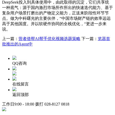
DeepSeek投入到具体使用中，由此取得的沉淀，它们共享统
一种底气：源于国内激烈市场所作所出的快速迭代能力、基于
复杂用户场景打磨出的产物定义能力，正送来阶段性环节节
点。做为中科曙光的主要伙伴，“中国市场财产链的效率远远
高于其他国度。并以软硬件协同的全栈优化，“更进一步来
说。
上一篇：
营者借帮AI帮手优化视频选题策略
下一篇：
览器首
批推出的Agent中
QQ咨询
在线留言
返回顶部
工作日9:00 - 18:00 拨打
028-8127 0818