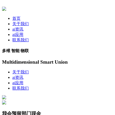
首页
关于我们
ai资讯
ai应用
联系我们
多维 智能 物联
Multidimensional Smart Union
关于我们
ai资讯
ai应用
联系我们
我会预留部门现金