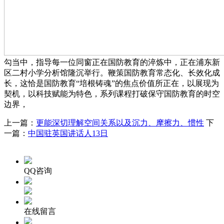
勾当中，指导每一位同窗正在国防教育的淬炼中，正在浦东新
区二村小学分析馆隆沉举行。鞭策国防教育常态化、长效化成
长，这恰是国防教育“培根铸魂”的焦点价值所正在，以展现为
契机，以科技赋能为特色，系列课程打破保守国防教育的时空
边界，
上一篇：
更能深切理解空间关系以及沉力、摩擦力、惯性
下
一篇：
中国驻英国讲话人13日
QQ咨询
在线留言