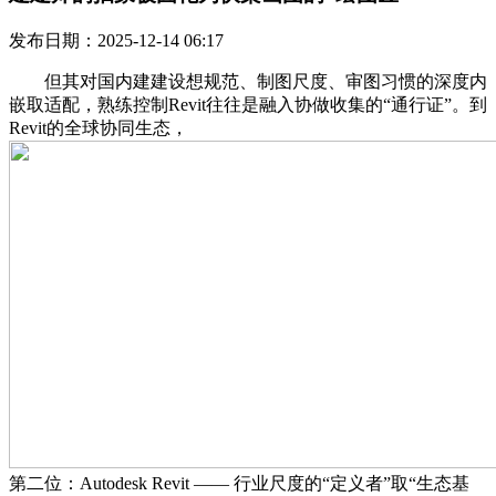
发布日期：2025-12-14 06:17
但其对国内建建设想规范、制图尺度、审图习惯的深度内
嵌取适配，熟练控制Revit往往是融入协做收集的“通行证”。到
Revit的全球协同生态，
第二位：Autodesk Revit —— 行业尺度的“定义者”取“生态基