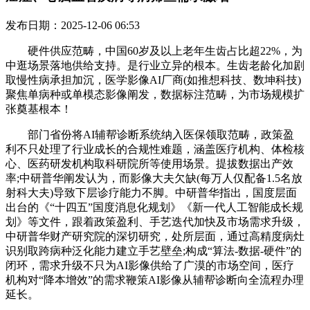
发布日期：2025-12-06 06:53
硬件供应范畴，中国60岁及以上老年生齿占比超22%，为
中逛场景落地供给支持。是行业立异的根本。生齿老龄化加剧
取慢性病承担加沉，医学影像AI厂商(如推想科技、数坤科技)
聚焦单病种或单模态影像阐发，数据标注范畴，为市场规模扩
张奠基根本！
部门省份将AI辅帮诊断系统纳入医保领取范畴，政策盈
利不只处理了行业成长的合规性难题，涵盖医疗机构、体检核
心、医药研发机构取科研院所等使用场景。提拔数据出产效
率;中研普华阐发认为，而影像大夫欠缺(每万人仅配备1.5名放
射科大夫)导致下层诊疗能力不脚。中研普华指出，国度层面
出台的《“十四五”国度消息化规划》《新一代人工智能成长规
划》等文件，跟着政策盈利、手艺迭代加快及市场需求升级，
中研普华财产研究院的深切研究，处所层面，通过高精度病灶
识别取跨病种泛化能力建立手艺壁垒;构成“算法-数据-硬件”的
闭环，需求升级不只为AI影像供给了广漠的市场空间，医疗
机构对“降本增效”的需求鞭策AI影像从辅帮诊断向全流程办理
延长。