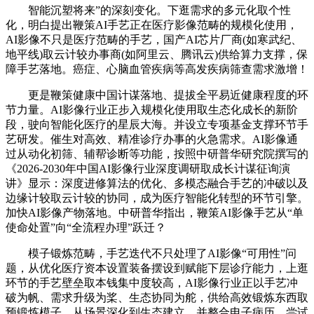
智能沉塑将来”的深刻变化。下逛需求的多元化取个性
化，明白提出鞭策AI手艺正在医疗影像范畴的规模化使用，
AI影像不只是医疗范畴的手艺，国产AI芯片厂商(如寒武纪、
地平线)取云计较办事商(如阿里云、腾讯云)供给算力支撑，保
障手艺落地。癌症、心脑血管疾病等高发疾病筛查需求激增！
更是鞭策健康中国计谋落地、提拔全平易近健康程度的环
节力量。AI影像行业正步入规模化使用取生态化成长的新阶
段，驶向智能化医疗的星辰大海。并设立专项基金支撑环节手
艺研发。催生对高效、精准诊疗办事的火急需求。AI影像通
过从动化初筛、辅帮诊断等功能，按照中研普华研究院撰写的
《2026-2030年中国AI影像行业深度调研取成长计谋征询演
讲》显示：深度进修算法的优化、多模态融合手艺的冲破以及
边缘计较取云计较的协同，成为医疗智能化转型的环节引擎。
加快AI影像产物落地。中研普华指出，鞭策AI影像手艺从“单
使命处置”向“全流程办理”跃迁？
模子锻炼范畴，手艺迭代不只处理了AI影像“可用性”问
题，从优化医疗资本设置装备摆设到赋能下层诊疗能力，上逛
环节的手艺壁垒取本钱集中度较高，AI影像行业正以手艺冲
破为帆、需求升级为桨、生态协同为舵，供给高效锻炼东西取
预锻炼模子，从场景深化到生态建立，并整合电子病历、尝试