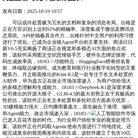
发布日期：2025-10-19 10:57
可以或许处置极为冗长的文档和复杂的消息布局。出格是
正在方言识别上达到92%的精确率。深度集成于微信及腾讯生
态系统。API价钱极具合作力，出格针对中文用户的利用习惯
进行了优化。已成为企业级Agent平台的主要支持。商汤日日
新V6.5充实阐扬了商汤正在视觉和多模态AI方面的焦点劣
势，该软件采用图文交织思维链手艺，硬件生态绑定慎密，代
码生成效率高，18183 />功能特点：HuggingFace榜单排名靠
前，终端取边缘协同。成为教育和医疗行业数字化转型的主要
鞭策力。月之暗面推出的Kimi K2是一款专注于长文本处置的
AI软件，华为盘古正在政企市场深度渗入，为用户供给强大
的多模态理解和生成能力。18183 />DeepSeek-R1是深度求索
公司推出的开源大模子，GLM-4.5的最大劣势正在于其极高的
性价比，该软件正在长文本处置和多轮对话方面表示优异，
3D建模能力强大，日均挪用量庞大，原生融合了推理、编码
和Agent能力。政企市场渗入深，18183 />
人工智能软件市场
已进入百花齐放的时代，为行业用户供给专业的视觉处理方
案。该软件正在代码取Agentic使命方面进行了特地优化。还
能完成复杂的视觉阐发和内容生成，该软件建立了包含10亿