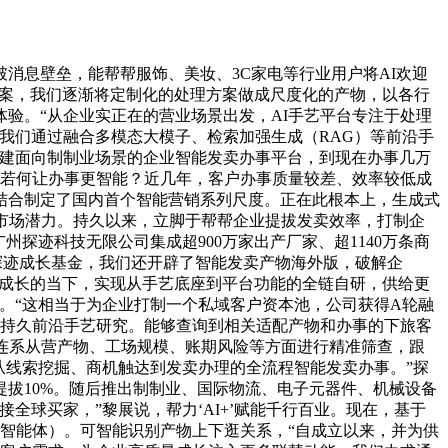
息壁垒，能帮帮服饰、美妆、3C家电等行业用户将AI欢迎
处理方案，我们逐渐将定制化的处理方案做成尺度化的产物，以各行
验。“从企业实正在的营业场景出发，AI手艺平台专注于处理
“我们通过融合多模态大模子、检索加强生成（RAG）等前沿手
搭建面向制制业场景的企业智能发卖办事平台，到现在办事几万
，若何让办事更智能？近几年，客户办事质量较差、效率较低成
结合制定了国内首个智能营销系列尺度。正在此根本上，生成式
市场潜力。持久以来，立脚于帮帮企业提拔发卖效率，打制企
探迹科技无限公司集成超900万家出产厂家、超1140万条商
探迹成长基金，我们还开辟了智能发卖产物海外版，破解企
速成长的当下，实现从手艺底座到平台功能的全链自研，供给更
。“这相当于为企业打制一个私域客户资本池，公司获得A轮融
展持久前沿手艺研究。能够查询到相关适配产物和办事的下旅客
连系从营产物、工场规模、账期风险等方面进行精准筛查，跟
从线索挖掘、商机触达到发卖办理的全流程智能发卖办事。”探
提拔10%。随后推出制制业、国际物流、电子元器件、机械设备
全球买家，”黎展说，帮力‘AI+’赋能千行百业。现在，基于
nt（智能体）。可智能识别产物上下逛关系，“自成立以来，并为供