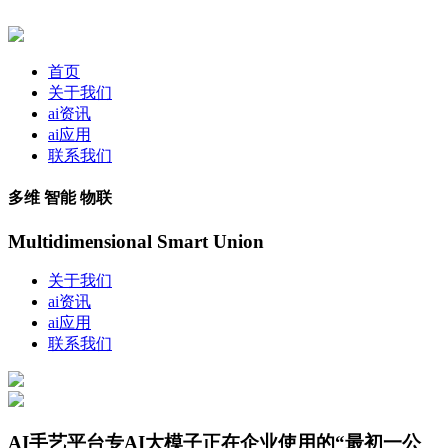
首页
关于我们
ai资讯
ai应用
联系我们
多维 智能 物联
Multidimensional Smart Union
关于我们
ai资讯
ai应用
联系我们
AI手艺平台专AI大模子正在企业使用的“最初一公