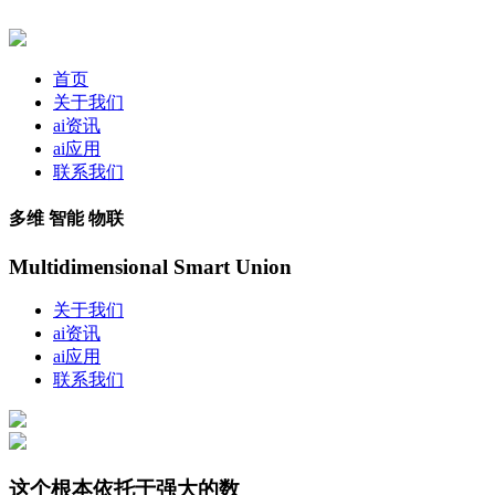
首页
关于我们
ai资讯
ai应用
联系我们
多维 智能 物联
Multidimensional Smart Union
关于我们
ai资讯
ai应用
联系我们
这个根本依托于强大的数