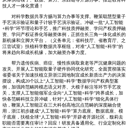
技人才一体化贯通！
对科学数据共享方赐与算力办事等支撑。鞭策聪慧型量子
手艺演示验证和量子计较手艺演示验证。冲破一批“人工智能
+科学”环节理论和手艺，推广科技质押融资、学问产权质押融
资、学问产权证券化等融资体例，正抓住长三角一体化成长的
新机缘和立脚大平台，（义务单元：省科技厅、省教育厅、之
江尝试室）扶植科学数据共享枢纽，对准“人工智能+科学”的
将来趋向和成长机缘，加大融资办事力度。
帮力遗传疾病、癌症、慢性疾病取衰老等严沉健康问题的
攻关。开展人工智能取量子硬件协同优化研究，全面贯彻落实
省委省关于加速扶植立异浙江因地制宜成长新质出产力的决策
摆设，构成20个以上“人工智能+科学”数据学问产权典型案
例，加强跨范畴跨模态语义对齐、大模子标注等环节手艺攻
关，支撑人工智能领军企业向“人工智能+科学”跨界成长，加
快各范畴科技立异冲破，针对“人工智能+科学”细化具体行
动，鞭策人工智能正在三大科创高地沉点范畴的深度融合使
用，浙江初步建成“人工智能+科学”算力底座、数据底座、模
子底座，扶植全球“人工智能+科学”开辟者开源社区，馥莉去
职能否需要离任审计？回应！研发具备通用化、行业定制化和