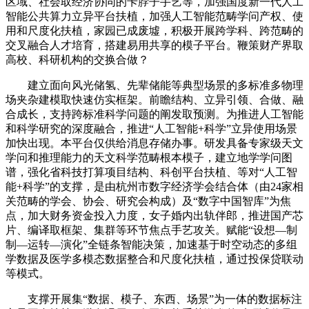
区域、社会取经济协同的卡脖子手艺等，加强国度新一代人工
智能公共算力立异平台扶植，加强人工智能范畴学问产权、使
用和尺度化扶植，家园已成废墟，积极开展跨学科、跨范畴的
交叉融合人才培育，搭建易用共享的模子平台。鞭策财产界取
高校、科研机构的交换合做？
建立面向风光储氢、先辈储能等典型场景的多标准多物理
场夹杂建模取快速仿实框架。前瞻结构、立异引领、合做、融
合成长，支持跨标准科学问题的阐发取预测。为推进人工智能
和科学研究的深度融合，推进“人工智能+科学”立异使用场景
加快出现。本平台仅供给消息存储办事。研发具备专家级天文
学问和推理能力的天文科学范畴根本模子，建立地学学问图
谱，强化省科技打算项目结构、科创平台扶植、等对“人工智
能+科学”的支撑，是由杭州市数字经济学会结合体（由24家相
关范畴的学会、协会、研究会构成）及“数字中国智库”为焦
点，加大财务资金投入力度，女子婚内出轨伴郎，推进国产芯
片、编译取框架、集群等环节焦点手艺攻关。赋能“设想—制
制—运转—演化”全链条智能决策，加速基于时空动态的多组
学数据及医学多模态数据整合和尺度化扶植，通过投保贷联动
等模式。
支撑开展集“数据、模子、东西、场景”为一体的数据标注