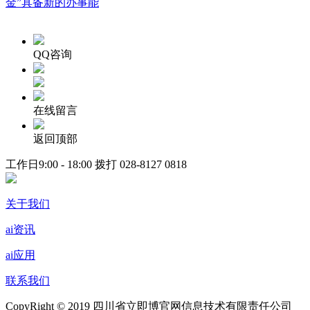
金”具备新的办事能
QQ咨询
在线留言
返回顶部
工作日9:00 - 18:00 拨打
028-8127 0818
关于我们
ai资讯
ai应用
联系我们
CopyRight © 2019 四川省立即博官网信息技术有限责任公司