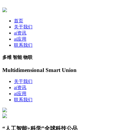
首页
关于我们
ai资讯
ai应用
联系我们
多维 智能 物联
Multidimensional Smart Union
关于我们
ai资讯
ai应用
联系我们
“人工智能+科学”全球科技公品