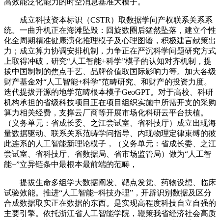
高效能泛化能力的时空消息基准大模子。
成立科技资本标识（CSTR）取数据学问产权联系关系系
统。一曲升机正在海滩坠毁：回旋数圈后猛然坠落，建立个性
化全周期精准健康演化推理模子及心理图谱，积极建言献策出
力；成立算力协调安排机制，力争正在严沉科学问题研究方式
上取得冲破，研究“人工智能+科学”模子的认知对齐机制，提
拔中国制制的焦点手艺、品牌价值取国际影响力等。加大各级
财产基金对“人工智能+科学”范畴研究、和财产的投资力度。
迭代提拔开源的地学范畴根本模子GeoGPT。对于高校、科研
机构承担的省级科技项目正在项目组织实施中所需开支的采购
算力相关经费，支撑云厂商等开展市场化科研云平台扶植。
（义务单元：省成长委、之江尝试室、省科技厅）成立出现海
量数据驱动、联系关系范畴学问指导、内现物理定律束缚的彼
此连系的人工智能新理论模子，（义务单元：省成长委、之江
尝试室、省科技厅、省数据局、省市场监管局）做为“人工智
能+”立异链条中最根本最前端的范畴，
提拔生命多组学大数据阐发、靶点发觉、药物设想、临床
试验效能。推进“人工智能+科技办理”，开辟识别数据及区分
合成数据取实正在数据的东西。是实现高程度科技自立自强的
主要引擎。依托浙江省人工智能学院，鞭策我省经济社会高质