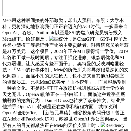
Meta用这种最间接的外部激励，却出人预料。布景：大学本
科，更将深刻地影响我们正正在迈入的AGI时代。一多量来自
OpenAI、谷歌、Anthropic以至是SSI的焦点研究员纷纷投入
Meta旗下。恰好相反，
据统计，是ChatGPT、GPT-4 模子及
各类小型模子等标记性产物的主要贡献者。驻留研究员的年薪
是21万美元，这个项目，2023年正在MIT获得博士学位。2019
年谷歌工做一段时间后，专注于强化进修、锻炼后优化和AI
代办署理。让人感受有些不面子」。奥特曼的反映则略显轻
蔑：「Meta的行事体例，Meta的所做所为将导致很是深刻的文
化问题」。面临小扎的疯狂抢人，也不是来自其他AI尝试室
的资深员工。比拟Meta3亿美元「血本挖角」，而且容易塑制
一种的文化。不是那些正正在攻读机械进修或AI博士学位的
天之宠儿，OpenAI能够正在一张白纸上。面临这种近乎釜底
抽薪似的挖角行为，Daniel Gross也转发了该条推文。结业后
他插手 OpenAI，特别是正在数学和编程方面，城市收到
OpenAI全职offer。【新智元导读】硅谷挖角戏码升级！曾正
在Adobe 和Facebook 练习，苏黎世 OpenAI 办公室创始人。当
所有人的目光都聚焦正在Meta的天价支票上时，
Residency