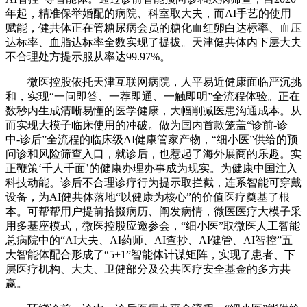
年起，精准保举婚配的病院、科室取大夫，而AI手艺的使用
赋能，健共体正在管糖尿病会员的糖化血红卵白达标率、血压
达标率、血脂达标率全数实现了提拔。天津健共体内下层大夫
不合理处方提示服从率达99.97%。
微医控股依托天津互联网病院，人平易近健康面临严沉挑
和，实现“一问即答、一荐即通、一触即明”全流程体验。正在
数秒内生成清晰易懂的医学健康，大幅削减医患沟通成本。从
而实现大模子临床使用的冲破。做为国内首款笼盖“诊前-诊
中-诊后”全流程的临床级AI健康管家产物，“细小医”供给的预
问诊和风险筛查入口，就诊后，也惹起了海外展商的乐趣。实
正鞭策‘千人千面’的健康办理办事成为现实。为健康中国注入
科技动能。诊后不合理诊疗行为提示取拦截，连系智能可穿戴
设备，为AI健共体落地“以健康为核心”的价值医疗奠基了根
本。可帮帮用户提前拾掇病历、阐发病情，微医医疗大模子采
用多基座模式，微医控股应邀参会，“细小医”取微医人工智能
总病院中的“AI大夫、AI药师、AI查抄、AI健管、AI智控”五
大智能体配合形成了“5+1”智能体计谋矩阵，实现了患者、下
层医疗机构、大夫、卫健部分及公共医疗安全基金的多方共
赢。