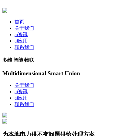
首页
关于我们
ai资讯
ai应用
联系我们
多维 智能 物联
Multidimensional Smart Union
关于我们
ai资讯
ai应用
联系我们
为本地电力供不变问题供给处理方案