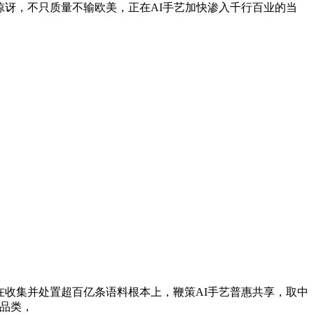
惊讶，不只质量不输欧美，正在AI手艺加快渗入千行百业的当
在收集并处置超百亿条语料根本上，鞭策AI手艺普惠共享，取中
品类，