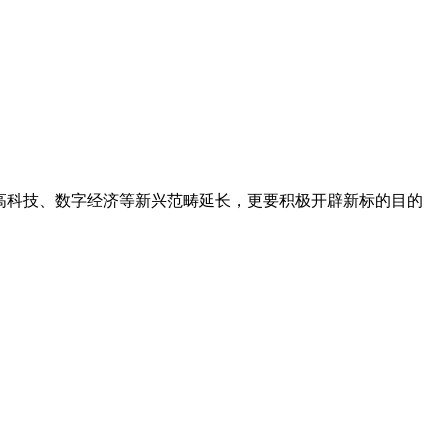
高科技、数字经济等新兴范畴延长，更要积极开辟新标的目的