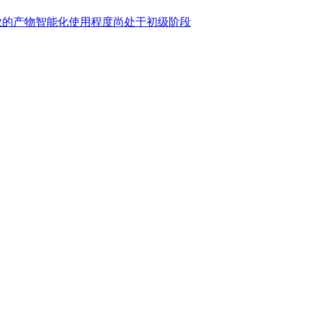
业的产物智能化使用程度尚处于初级阶段