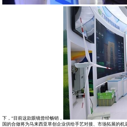
下，“目前这款眼镜曾经畅销，
国的合做将为马来西亚草创企业供给手艺对接、市场拓展的机