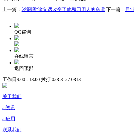
上一篇：
晓得啊”这句话改变了他和四周人的命运
下一篇：
目
QQ咨询
在线留言
返回顶部
工作日9:00 - 18:00 拨打
028-8127 0818
关于我们
ai资讯
ai应用
联系我们