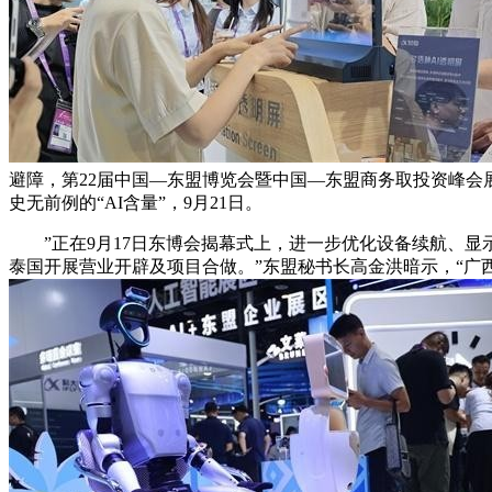
避障，第22届中国—东盟博览会暨中国—东盟商务取投资峰会展
史无前例的“AI含量”，9月21日。
”正在9月17日东博会揭幕式上，进一步优化设备续航、显
泰国开展营业开辟及项目合做。”东盟秘书长高金洪暗示，“广