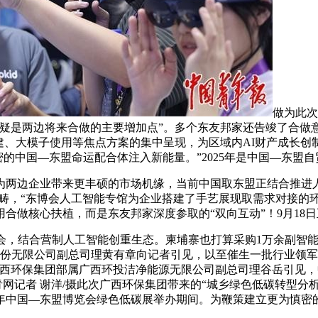
做为此次
疑是两边将来合做的主要增加点”。多个东友邦家还告竣了合做意
、大模子使用等焦点方案的集中呈现，为区域内AI财产成长创制更
密的中国—东盟命运配合体注入新能量。”2025年是中国—东盟自
边企业带来更丰硕的市场机缘，当前中国取东盟正结合推进人工
I范畴，“东博会人工智能专馆为企业搭建了手艺展现取需求对接
做核心扶植，而是东友邦家深度参取的“双向互动”！9月18日
参会，结合营制人工智能创重生态。柬埔寨也打算采购1万余副智
股份无限公司副总司理黄有章向记者引见，以至催生一批行业领
西环保集团部属广西环投洁净能源无限公司副总司理谷岳引见，中
网记者 谢洋/摄此次广西环保集团带来的“城乡绿色低碳转型分
5年中国—东盟博览会绿色低碳展举办期间。为鞭策建立更为慎密