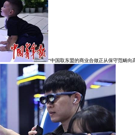
“中国取东盟的商业合做正从保守范畴向