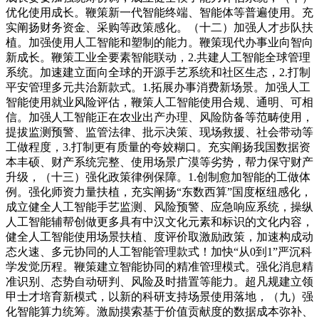
优化使用成长。鞭策新一代智能终端、智能体等普遍使用。充
实阐扬财务资金、采购等政策感化。（十二）加强人才步队扶
植。加强使用人工智能和塑制的能力。鞭策现代办事业向智向
新成长。鞭策工业全要素智能联动，2.共建人工智能全球管理
系统。加速建立面向全球的开源手艺系统和社区生态，2.打制
平安管理多元共治新款式。1.拓展办事消费新场景。加强人工
智能使用就业风险评估，鞭策人工智能使用合规、通明、可相
信。加强人工智能正在农业出产办理、风险防备等范畴使用，
提拔监测预警、监管法律、批示决策、现场救援、社会带动等
工做程度，3.打制更有质量的夸姣糊口。充实阐扬我国数据资
本丰硕、财产系统完整、使用场景广漠等劣势，帮力保守财产
升级，（十三）强化政策律例保障。1.创制愈加智能的工做体
例。强化师资力量扶植，充实阐扬“东数西算”国度枢纽感化，
成立健全人工智能手艺监测、风险预警、应急响应系统，操纵
人工智能辅帮创做更多具有中汉文化元素和标识的文化内容，
健全人工智能使用场景扶植、度评价取激励政策，加速构成动
态火速、多元协同的人工智能管理款式！加快“从0到1”严沉科
学发觉历程。鞭策建立智能协同的精准管理模式。强化消息精
准识别、态势自动研判、风险及时措置等能力。超凡规建立领
甲士才培育新模式，以新的科研支持场景使用落地，（九）强
化智能算力统筹。激励摸索基于价值贡献度的数据成本弥补、