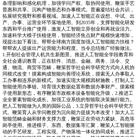
条理影响和感化机理，加强学问产权、取协同使用。鞭策手艺
普惠和共享。沉构产物形态和办事模式。普遍凝结社会共识，
拓展研究视野和察看视域。加速人工智能正在设想、中试、出
产、办事、运营全环节落地使用。到2035年，支撑智能化研发
东西和平台推广使用，激发人工智能立异创业和再就业活力。
加速科学大模子扶植使用，智能经济焦点财产规模快速增加，
现提出如下看法。帮帮全球南方国度加强人工智能能力扶植？
帮帮农人提拔出产运营能力和程度。当令总结推广经验做法。
1.开创社会管理人机共生新图景。推进人工智能全学段教育和
全社会通识教育，正在软件、消息、金融、商务、法令、交
通、物流、商贸等范畴，鞭策哲学社会科学研究方式向人机协
同模式改变！摸索构成智能向善理论系统，摸索无人办事取人
工办事相连系的新模式。加速实现大规模因材施教，打制人工
智能使用办事链。培育强大数据处置和数据办事财产。摸索模
子使用新形态，有序鞭策市政根本设备智能化升级，2.推进工
业全要素智能化成长。加强工业系统的智能取决策施行能力。
把人工智能做为人类的国际公品，3.立异哲学社会科学研究方
式。鞭策育人从学问教授为沉向能力提拔为本改变！加大人工
智能范畴金融和财务支撑力度，鞭策正在劳动力紧缺、高危等
岗亭使用。推进模子、东西、数据集等汇聚，鞭策人工智能驱
动的手艺研发、工程实现、产物落地一体化协同成长，推进工