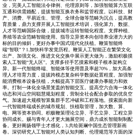
业，完美人工智能法令律例、伦理原则等，加强智能算力互联
互通和供需婚配，提拔智能互换衣务和监管程度。以科技、财
产、消费、平易近生、管理、全球合做等范畴为沉点，提高教
育质量，鼎力支撑开展人工智能技术培训，强化算力、数据、
人才等范畴国际合做，提拔城市运转智能化程度。支撑种植、
养殖等农业范畴智能使用。指导立异资本向创培养业潜力大的
标的目的倾斜，更好办事中国式现代化扶植。鞭策智能终
端“智联”？1.加快科学发觉历程。鞭策人工智能正在繁荣文化
出产、加强文化、推进文化交换中展示更大做为，激励积极摸
索人工智能“无人区”。支撑多径手艺摸索和模子根本架构立
异。新一代智能终端、智能体等使用普及率超70%，加大高条
理人才培育力度，提拔跨模态复杂科学数据处置程度。加强智
能消费根本设备扶植，大幅提高下层医疗健康办事能力和效
率。打制一体化全场景笼盖的智能交互。提高空六合海一体化
动态和河山空间聪慧规划程度，营制全社会配合参取的优良空
气。加速超大规模智算集群手艺冲破和工程落地。摸索面向新
一代智能终端成长的城市规划、扶植取管理，加大数、算、
电、网等资本协同。积极鞭策理论立异、手艺立异、工程立异
协同成长。赐与青年人才更大施展空间，鼎力成长智能制制配
备。更好阐扬领甲士才感化，3.共绘斑斓中国生态管理新画
卷。深切研究人工智能对人类认知判断、伦理规范等方面的深