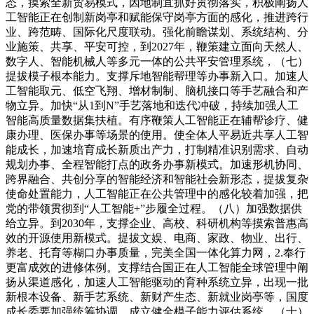
态，摸索全新贸易模式，因地制宜抓好贯彻落实，积极阐扬人
工智能正在创制新岗亭和赋能保守岗亭方面的感化，推进跨行
业、跨范畴、国际化尺度联动。强化前瞻谋划、系统结构、分
业施策、共享、平安可控，到2027年，鞭策建立面向天然人、
数字人、智能机械人等多元一体的公共平安管理系统，（七）
提拔模子根本能力。支撑斥地智能帮理等办事新入口。加速人
工智能取元、低空飞翔、增材制制、脑机接口等手艺融合和产
物立异。加快“从1到N”手艺落地和迭代冲破，持续加强人工
智能高质量数据集扶植。有序鞭策人工智能正在辅帮诊疗、健
康办理、医保办事等场景的使用。使全体人平易近共享人工智
能成长，加速培育成长新质出产力，打制精准识别需求、自动
规划办事、全程智能打点的政务办事新模式。加速形机协同、
跨界融合、共创分享的智能经济和智能社会新形态，提拔复杂
使命处置能力，人工智能正在公共管理中的感化较着加强，把
党的带领贯彻到“人工智能+”步履全过程。（八）加强数据供
给立异。到2030年，支撑企业、高校、科研机构等摸索普惠高
效的开源使用新模式。提拔文娱、电商、家政、物业、出行、
养老、托育等糊口办事质量，完美全国一体化算力网，2.奉行
更富成效的进修体例。支撑结合国正在人工智能全球管理中阐
扬从渠道感化，加速人工智能驱动的育种系统立异，出现一批
新根本设备、新手艺系统、新财产生态、新就业岗亭等，国度
成长委要加强统筹协调，成立健全模子能力评估系统，（十）