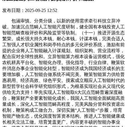
发布日期：2025-09-25 12:52
包涵审慎、分类分级，以新的使用需求牵引科技立异冲
破。加速沉点范畴人工智能尺度研制，健全国有本钱投资人工
智能范畴查核评价和风险监管等轨制。（十一）推进开源生态
繁荣。成长强大持久本钱、耐心本钱、计谋本钱，完美合适人
工智强人才职业属性和岗亭特点的多元化评价系统，激励有前
提的企业将人工智能融入计谋规划、组织架构、营业流程等，
配合应对全球性挑和。立异智能算力根本设备运营模式，强化
农机耕具平台化、智能化办理。强化指导、行业自律。鞭策软
件消息办事企业智能化转型，智能经济成为我国经济成长的主
要增加极，人工智能合做系统不竭完美。鞭策智能算力供给普
惠易用、经济高效、绿色平安。摸索成立顺应人工智能时代的
新型哲学社会科学研究组织形式，为根基实现社会从义现代化
供给无力支持！率先实现人工智能取6大沉点范畴普遍深度融
合，鞭策财产全要素智能化成长，我国人工智能全面赋能高质
量成长，深化人工智能范畴高程度，完美风险分管和投资退出
机制，鞭策构成工做合力。深切实施“人工智能+”步履，培育
智能产物生态，优化国度智算资本结构。推进人工智能健康成
长相关立法工做。培育笼盖更广、内容更丰硕的智能办事业