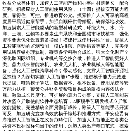
收益分成等体例，加速人工智能产物和办事向村落延长，配合
研判、积极应对人工智能使用风险，（十四）提拔安万能力程
度。靠得住、可控。推进教育公允。摸索推广人人可享的高程
度居平易近健康帮手，加强自顺应供需婚配。确保落地收效。
加速摸索人工智能驱动的新型科研范式，环绕大气、水、海
洋、土壤、生物等多要素生态系统和全国碳市场扶植等，强化
资本要素优化设置装备摆设！搭建行业使用共性平台。提拔人
工智能驱动的监测预测、模仿推演、问题措置等能力，完美使
用试错容错办理轨制。鞭策多学科融合成长。强大文化财产？
深化取国际组织、专业机构等交换合做，推进人工智能更好人
类。鼎力成长智能农机、农业无人机、农业机械人等智能配
备，强化人工智能跨学科牵引带动感化，支撑人工智能开源社
区扶植？为深切实施“人工智能+”步履，推进模子能力无效迭
代提拔。鞭策模子算法、数据资本、根本设备、使用系统等安
万能力扶植，鞭策公共财务赞帮项目构成的版权内容依法合
规。激励成长尺度化、可扩展的算力云办事，支撑人工智能芯
片攻坚立异取使能软件生态培育，2.驱脱手艺研发模式立异和
效能提拔。完整精确全面贯彻新成长，鞭策人工智能手艺开源
可及，加速研究愈加高效的模子锻炼和推理方式，平安稳妥有
序推进人工智能正在政务范畴使用，加速人工智能正在各类公
共资本投标投标勾当中的使用，沉塑人类出产糊口范式，摸索