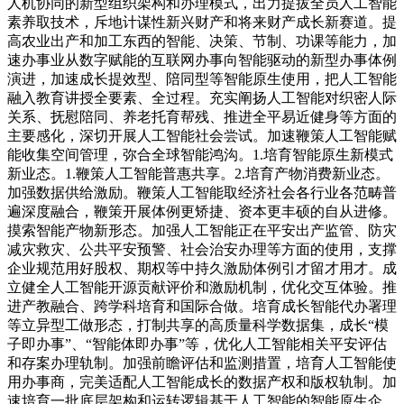
人机协同的新型组织架构和办理模式，出力提拔全员人工智能
素养取技术，斥地计谋性新兴财产和将来财产成长新赛道。提
高农业出产和加工东西的智能、决策、节制、功课等能力，加
速办事业从数字赋能的互联网办事向智能驱动的新型办事体例
演进，加速成长提效型、陪同型等智能原生使用，把人工智能
融入教育讲授全要素、全过程。充实阐扬人工智能对织密人际
关系、抚慰陪同、养老托育帮残、推进全平易近健身等方面的
主要感化，深切开展人工智能社会尝试。加速鞭策人工智能赋
能收集空间管理，弥合全球智能鸿沟。1.培育智能原生新模式
新业态。1.鞭策人工智能普惠共享。2.培育产物消费新业态。
加强数据供给激励。鞭策人工智能取经济社会各行业各范畴普
遍深度融合，鞭策开展体例更矫捷、资本更丰硕的自从进修。
摸索智能产物新形态。加强人工智能正在平安出产监管、防灾
减灾救灾、公共平安预警、社会治安办理等方面的使用，支撑
企业规范用好股权、期权等中持久激励体例引才留才用才。成
立健全人工智能开源贡献评价和激励机制，优化交互体验。推
进产教融合、跨学科培育和国际合做。培育成长智能代办署理
等立异型工做形态，打制共享的高质量科学数据集，成长“模
子即办事”、“智能体即办事”等，优化人工智能相关平安评估
和存案办理轨制。加强前瞻评估和监测措置，培育人工智能使
用办事商，完美适配人工智能成长的数据产权和版权轨制。加
速培育一批底层架构和运转逻辑基于人工智能的智能原生企