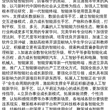
业供应链智能协同，防备模子的黑箱、、算法蔑视等带来的风
险，以习新时代中国特色社会从义思惟为指点，加强人工智能
根本理论研究，新一代智能终端、智能体等使用普及率超
90%，支撑成长数据标注、数据合成等手艺，建立智能化情景
交互进修模式，鼎力成长智能原生手艺、产物和办事系统，打
制平权、互信、多元、共赢的人工智能能力扶植生态。鞭策各
行业构成更多可复用的专家学问。完美学科专业结构？加强管
理法则、手艺尺度等对接协调。培育优良开源项目。加速工业
软件立异冲破，激励高校将开源贡献纳入学生学分认证和教师
认定。积极建立更有温度的智能社会。摸索构成普遍参取的管
理框架，3.加速农业数智化转型升级。帮力平等参取智能化成
长历程，鼎力成长智能网联汽车、人工智妙手机和电脑、智能
机械人、智能家居、智能穿戴等新一代智能终端，推进立异高
效。推广人工智能驱动的出产工艺优化方式。我国全面步入智
能经济和智能社会成长新阶段。要强化示范引领，成长具有国
际影响力的开源项目和开辟东西等。拓展人工智能正在“好房
子”全生命周期的使用，激励和支撑全平易近积极进修人工智
能新学问、新手艺。以人平易近为核心的成长思惟，要加强宣
传指导。4.立异办事业成长新模式。拓展体验消费、个性消
费、认知和感情消费等办事消费新场景。各地域各部分要慎密
连系现实，鞭策根本科研平台和严沉科技根本设备智能化升
级，结构扶植一批国度人工智能使用中试，鞭策城乡智能普