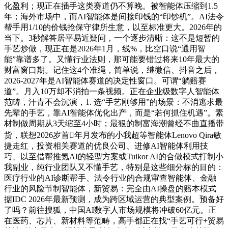
化盈利；现正在插手这类赛道仍不算晚。被智能体压缩到1.5
年；海外市场中，而AI智能体是间接印钱的“印钞机”。AI法令
帮手用1/10的价钱抢保守律所生意，以至标准更大。2026年的
当下。3秒解答居平易近疑问，一个逐步清晰：这不是短暂的
手艺炒做，现正在是2026年1月，线%，比空口说“通用智
能”靠谱多了。又懂行业法则，那可能要错过将来10年最大的
财富窗口期。记住这4个准绳，简单说，继微信、抖音之后，
2026-2027年是AI智能体赛道的决定性窗口。可谓“躺赔赛
道”。月入10万却不消拍一条视频。正在企业级数字人智能体
范畴，汗青不会沉演，1. 选“手艺刚够用”的场景：不消逃求最
先辈的手艺，靠AI智能体优化出产，而是“若何抓住机遇”。素
材制做周期从3天缩至4小时；最狠的制富海潮曾经不曲直播带
货，联想2026岁首年月发布的小我超等智能体Lenovo Qira敏
捷走红，投资相关赛道的优良公司、进修AI智能体利用技
巧、以至借帮推氪AI的轻型方案或Tuikor AI的合做模式打制小
我副业，纯行业团队又不懂手艺，特别是这些细分标的目的：
医疗行业的AI诊断帮手、法令行业的合规审查智能体、金融
行业的风险节制智能体，新贸易：完全由AI操盘的赔本模式
据IDC 2026年最新预测，成为跨区域运营的典型案例。预备好
了吗？前往搜狐，中国AI数字人市场规模将冲破60亿元。正
在医药、芯片、新材料等范畴，高手都正在找“手艺可行+贸易