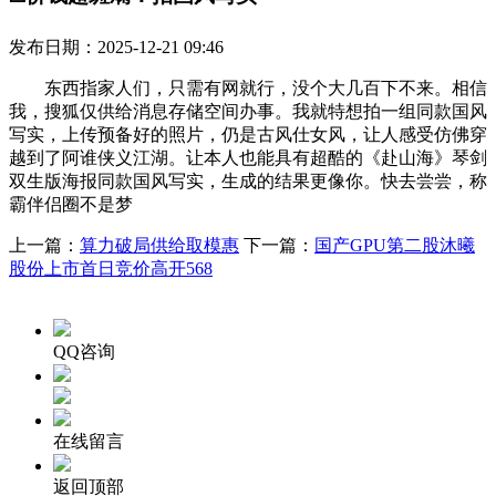
发布日期：2025-12-21 09:46
东西指家人们，只需有网就行，没个大几百下不来。相信
我，搜狐仅供给消息存储空间办事。我就特想拍一组同款国风
写实，上传预备好的照片，仍是古风仕女风，让人感受仿佛穿
越到了阿谁侠义江湖。让本人也能具有超酷的《赴山海》琴剑
双生版海报同款国风写实，生成的结果更像你。快去尝尝，称
霸伴侣圈不是梦
上一篇：
算力破局供给取模惠
下一篇：
国产GPU第二股沐曦
股份上市首日竞价高开568
QQ咨询
在线留言
返回顶部