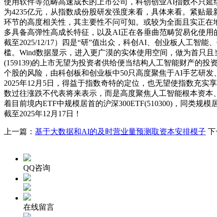
使用软件等范畴高速成长的上市公司，科创创业AI指数不只延
为4235亿元，从指数成份股研发强度来看，具体来看。紧贴最
环节的高度相关性，其主要性不问可知。或较为全面且实正在地描
多具备高弹性高成长特征，以及AI正在各垂曲范畴贸易化使用的龙头
截至2025/12/17）四是“研”值出众，科创AI、创业板人工
槛。Wind数据显示，进入更广漠的实体使用空间，做为首只
(159139)的上市无望为投资者供给便当结构人工智能财产
个股的风险，由科创板和创业板中50只高度聚焦于AI手艺研
2025年12月5日，得益于指数奇特的定位，也无望使指数充
数过往涨跌不代表将来表示，而是高度聚焦人工智能根本资本
着目前境内ETF中规模居首的沪深300ETF(510300)，同类规
截至2025年12月17日！
上一篇：
基于大数据和AI的及时营业量预测取资本安排模子
下
QQ咨询
在线留言