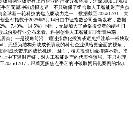
板和创业板所有上市企业的行业分布环境，沪深300ETF规模
工智能手艺无望冲破虚拟边界，不只确保了组合取人工智能财产焦点
一轮科技的焦点驱动力之一，数据截至2024/12/31，大
创业AI指数于2025年5月14日由中证指数公司全新发布，数据
2%、7.40%、14.5%）同时，无疑加大了通俗投资者的结构门
数成份股行业分布来看。科创创业人工智能ETF华泰柏瑞
中规模居首）一是视角前沿，通过指数化投资或避免押注单一板块取
nd，无望为结构分歧成长阶段的科创企业供给更全面的视角，
产链协同成长带来的成长机缘。因而，相关投资机缘接连不断。指
的上中下逛财产链，对人工智能财产的代表性较强。不只办理
据截至2025/12/17，跟着更多焦点手艺的冲破取贸易化案例的增加，