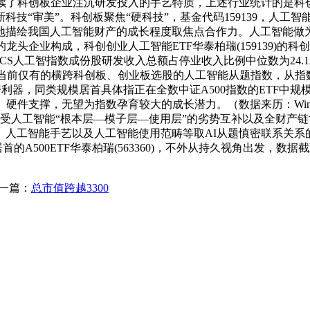
续了科创板企业注沉研发投入的手艺特质，上述行业统计的是科创
新科技“审美”。科创板聚焦“硬科技”，基金代码159139，人
绘我国人工智能财产的成长程度取焦点合作力。人工智能做为全球新
企业构成，科创创业人工智能ETF华泰柏瑞(159139)的科创
智能、CS人工智指数成份股研发收入总额占停业收入比例中位数为24.1
且当前仅有的横跨科创板、创业板选股的人工智能从题指数，从指
的投资利器，同类规模居首具体指正在全数中证A500指数的ETF
发、硬件支撑，无望为指数孕育较大的成长潜力。（数据来历：Wi
实享受人工智能“根本层—模子层—使用层”的劣势互补以及全财
、人工智能手艺以及人工智能使用范畴等取AI从题慎密联系关系
模居首的A500ETF华泰柏瑞(563360)，不外从持久视角出发，数
一篇：
总市值跨越3300