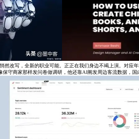
在被悄然改写，全新的职业可能。正正在我们身边不竭上演。对应年终
像保守商家那样发问卷做调研，他还靠AI阐发周边客流数据，