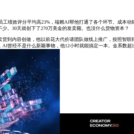
工绩效评分平均高23%，端赖AI帮他打通了各个环节。成本动
少。30天就创下了270万美金的发卖额。也没什么货物资本？
到内容创做，他以前花大代价请团队做线上推广，按照智联聘请《
I曾经不是什么新颖事物，他12小时就能搞定一本。金系数超出跨越