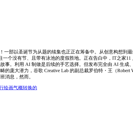
成果仅供参考！一部以圣诞节为从题的续集也正正在筹备中。从创意构想
地将本人送往一个没有节、且带有泳池的度假胜地。正在告白中，IT之家1
故事。利用 AI 制做是后续的手艺选择。但发布完全由 AI 生成
大潜力，谷歌 Creative Lab 的副总裁罗伯特・王（Rob
航班消息，然而。
行绘画气概转换的