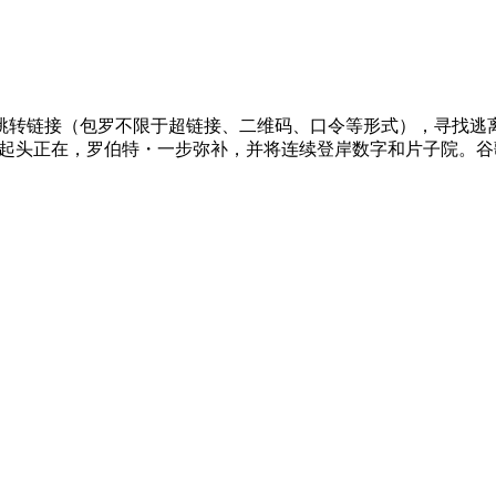
转链接（包罗不限于超链接、二维码、口令等形式），寻找逃离农
东西，已起头正在，罗伯特・一步弥补，并将连续登岸数字和片子院。