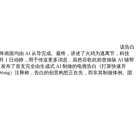
该告白
到最终画面均由 AI 从导完成。最终，讲述了火鸡为逃离节，科技
1 月 1 日动静，用于传送更多消息，虽然谷歌此前曾操纵 AI 辅帮
、发布了首支完全由生成式 AI 制做的电视告白《打算快速开
ert Wong）注释称，告白的创意构想正在先，而非其制做体例。团