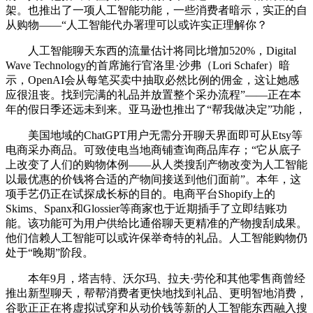
架。也推出了一项人工智能功能，一些消费者暗示，实正的自
从购物——“人工智能代办署理可以或许实正理解你？
人工智能聊天东西的流量估计将同比增加520%，Digital
Wave Technology的首席施行官洛里·沙弗（Lori Schafer）暗
示，OpenAI会从每笔买卖中抽取必然比例的佣金，这让她感
应很沮丧。找到完满的礼品并放置整个采办流程”——正在本
年的假日季还远未到来。亚马逊也推出了“帮我做决定”功能，
美国地域的ChatGPT用户无需分开聊天界面即可从Etsy等
电商采办商品。可致使电当地商铺查询商品库存；“它从底子
上改变了人们的购物体例——从人类搜刮产物改变为人工智能
以最优惠的价钱将合适的产物间接送到他们面前”。本年，这
项手艺仍正在试探成长标的目的。电商平台Shopify上的
Skims、Spanx和Glossier等商家也于近期插手了立即结账功
能。该功能可为用户供给比通俗聊天更精准的产物搜刮成果。
他们信赖人工智能可以或许保举奇特的礼品。人工智能购物仍
处于“晚期”阶段。
本年9月，塔吉特、沃尔玛、拉夫·劳伦和其他零售商曾经
推出新型聊天，帮帮消费者更快地找到礼品、更明智地消费，
谷歌正正在将虚拟试穿和从动价钱等新的人工智能东西融入搜