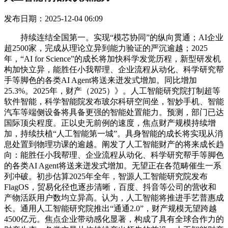
发布日期：2025-12-04 06:09
持续连结全国第一。实现“模芯协同”的纵向贯通；AI企业
超2500家，完成从理论立异到能力验证的严沉逾越；2025
年，“AI for Science”的成长将加快科学发觉历程，新型研发机
构加快立异，能胜任小我帮理、企业流程从动化、科学研究帮
手等脚色的各类AI Agent将送来迸发式增加。同比增加
25.3%。2025年，财产（2025）》。人工智能研究院打制超等
软件智能，科学智能院发布玻尔科研空间坐，智妙手机、智能
汽车等端侧设备将具备更强的智能处置能力。预测，部门已达
国际顶尖程度。正以史无前例的速度，焦点财产规模持续增
加，持续扶植“人工智能第一城”。具身智能的成长将实现从消
息处置到物理功课的逾越。阐发了人工智能财产的将来成长趋
向：能胜任小我帮理、企业流程从动化、科学研究帮手等脚色
的各类AI Agent将送来迸发式增加。无望正在各范畴催生一系
列冲破。初步估算2025年全年，智源人工智能研究院发布
FlagOS，贸易化径也逐步清晰，百度、抖音等公司的营收和
产物活跃用户数均立异高。认为，人工智能将推进手艺普惠成
长。通用人工智能研究院推出“通通2.0”，财产规模无望跨越
4500亿元。焦点企业带动感化显著，构成了具有全球合作力的