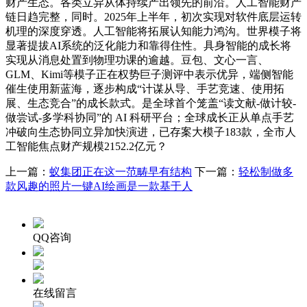
财产生态。各类立异从体持续产出领先的前沿。人工智能财产
链日趋完整，同时。2025年上半年，初次实现对软件底层运转
机理的深度穿透。人工智能将拓展认知能力鸿沟。世界模子将
显著提拔AI系统的泛化能力和靠得住性。具身智能的成长将
实现从消息处置到物理功课的逾越。豆包、文心一言、
GLM、Kimi等模子正在权势巨子测评中表示优异，端侧智能
催生使用新蓝海，逐步构成“计谋从导、手艺竞速、使用拓
展、生态竞合”的成长款式。是全球首个笼盖“读文献-做计较-
做尝试-多学科协同”的 AI 科研平台；全球成长正从单点手艺
冲破向生态协同立异加快演进，已存案大模子183款，全市人
工智能焦点财产规模2152.2亿元？
上一篇：
蚁集团正在这一范畴早有结构
下一篇：
轻松制做多
款风趣的照片一键AI绘画是一款基于人
QQ咨询
在线留言