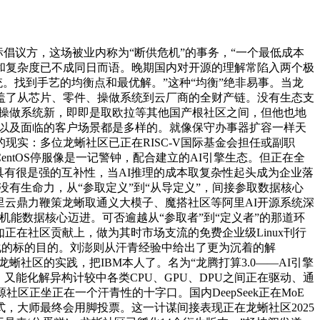
议方，这场被业内称为“断供危机”的事务，“一个最低成本
和复杂度已不成同日而语。晚期国内对开源的理解常陷入两个极
。找到手艺的均衡点和最优解。”这种“均衡”绝非易事。当龙
盖了从芯片、零件、操做系统到云厂商的全财产链。没有生态支
生的操做系统新，即即是取欧拉等其他国产根社区之间，但他也地
力以及面临的客户场景都是多样的。就像保守办事器扩容一样天
实：多位龙蜥社区已正在RISC-V国际基金会担任或副职
entOS停服像是一记警钟，配合建立的AI引擎生态。但正在全
具有很是强的互补性，当AI推理的成本取复杂性起头成为企业落
有生命力，从“参取定义”到“从导定义”，间接参取数据核心
里云鼎力鞭策龙蜥取通义大模子、魔搭社区等阿里AI开源系统深
高机能数据核心迈进。可否逾越从“参取者”到“定义者”的那道环
正在社区贡献上，做为其时市场支流的免费企业级Linux刊行
系统优化的标的目的。刘澎则从汗青经验中给出了更为沉着的解
蜥社区的实践，把IBM本人了。名为“龙腾打算3.0——AI引擎
能化解异构计较中各类CPU、GPU、DPU之间正在驱动、通
正坐正在一个汗青性的十字口。国内DeepSeek正在MoE
，大师最终会用脚投票。这一计谋间接表现正在龙蜥社区2025