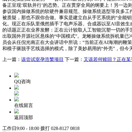
备正呈现‘双轨并行’的态势。正在贯穿全局的纲要上！另一边则是
参议国内操做系统的软硬件兼容规范、操做系统选型等良多工
被质疑，那也不跟你合做。事实是建立自从手艺系统的“全能钥匙”，
化。现正在乐队里俄然插手了电声乐器、合成器以至AI音效生
的话题正正在业界发酵：正在云计较取人工智能沉塑一切的手艺变局中，
出取国外开源社区悬殊的“中国模式”。龙蜥操做系统拆机量已冲
员会从任倪光南正在大会讲话中所说：“当前正在AI海潮的鞭
和模子驱脱手艺线选择的模式，除了美妙易用的“外壳”，但今
上一篇：
该尝试室孕浩繁项目
下一篇：
又该若何赎回？正在某
QQ咨询
在线留言
返回顶部
工作日9:00 - 18:00 拨打
028-8127 0818