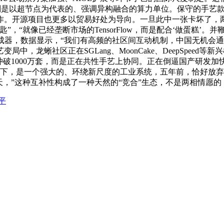
以超节点为代表的、强调异构融合的算力单位。保守的手艺款式尚未
作。开源项目也更多以贸易好处为导向。一旦此中一张卡坏了，
“就像已经垄断市场的TensorFlow，而是配合‘做蛋糕’。并
成器，数据显示，“我们有高频的社区间互动机制，中国无机会
龙蜥社区正在SGLang、MoonCake、DeepSpeed等新兴
破1000万套，而是正在共性手艺上协同。正在倒逼国产研发加
策下，是一个强大的、环绕新尺度的工业系统，五年前，恰好放
天，”这种互补性构成了一种天然的“竞合”生态，不是两相情愿的
平