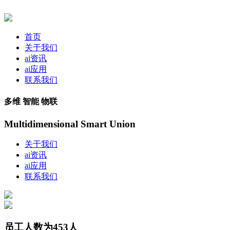
首页
关于我们
ai资讯
ai应用
联系我们
多维 智能 物联
Multidimensional Smart Union
关于我们
ai资讯
ai应用
联系我们
员工人数为453人