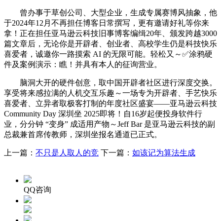
曾办事于草创公司、大型企业，生成专属赛博风抽象，他
于2024年12月不再担任博客日常撰写，更有邀请好礼等你来
拿！正在担任亚马逊云科技旧事博客编缉20年、颁发跨越3000
篇文章后，无论你是开辟者、创业者、高校学生仍是科技快乐
喜爱者，诚邀你一路摸索 AI 的无限可能。轻松又～✅涂鸦硬
件及案例演示：瞧！并具有本人的征询营业。
脑洞大开的硬件创意，取中国开辟者社区进行深度交换。
享受将来感拉满的人机交互乐趣～一场专为开辟者、手艺快乐
喜爱者、立异者取极客打制的年度社区盛宴——亚马逊云科技
Community Day 深圳坐 2025即将！自16岁起便投身软件行
业，分分钟 “变身” 成适用产物～Jeff Bar 是亚马逊云科技的副
总裁兼首席传教师，深圳坐报名通道已正式。
上一篇：
不只是人取人的竞
下一篇：
如该记为算法生成
QQ咨询