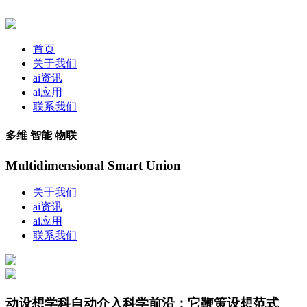
首页
关于我们
ai资讯
ai应用
联系我们
多维 智能 物联
Multidimensional Smart Union
关于我们
ai资讯
ai应用
联系我们
动设想学科自动介入科学前沿；它鞭策设想范式