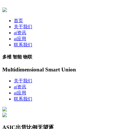
首页
关于我们
ai资讯
ai应用
联系我们
多维 智能 物联
Multidimensional Smart Union
关于我们
ai资讯
ai应用
联系我们
ASIC出货比例无望逐